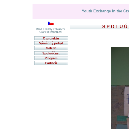
Youth Exchange in the Cze
SPOLUÚ
Blind Friendly zobrazení
Grafické zobrazení
O projektu
Výměnný pobyt
Galerie
Spoluúčast
Program
Partneři